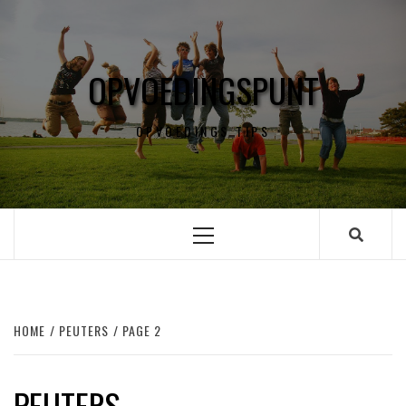
Skip
to
content
OPVOEDINGSPUNT
OPVOEDINGS TIPS
Primary
Menu
HOME
PEUTERS
PAGE 2
PEUTERS