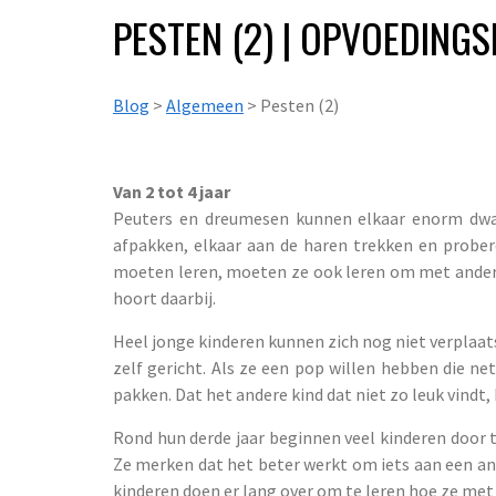
PESTEN (2) | OPVOEDING
Blog
>
Algemeen
> Pesten (2)
Van 2 tot 4 jaar
Peuters en dreumesen kunnen elkaar enorm dwars
afpakken, elkaar aan de haren trekken en prober
moeten leren, moeten ze ook leren om met andere
hoort daarbij.
Heel jonge kinderen kunnen zich nog niet verplaats
zelf gericht. Als ze een pop willen hebben die n
pakken. Dat het andere kind dat niet zo leuk vindt,
Rond hun derde jaar beginnen veel kinderen door 
Ze merken dat het beter werkt om iets aan een 
kinderen doen er lang over om te leren hoe ze me