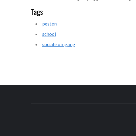
Tags
pesten
school
sociale omgang