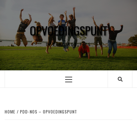
Skip
to
content
OPVOEDINGSPUNT
OPVOEDINGS TIPS
Primary
Menu
HOME
PDD-NOS – OPVOEDINGSPUNT